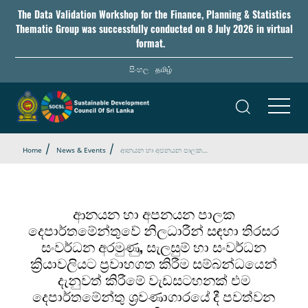
Skip
The Data Validation Workshop for the Finance, Planning & Statistics
to
Thematic Group was successfully conducted on 8 July 2026 in virtual
main
format.
content
සිංහල
தமிழ்
Home
News & Events
ආනයන හා අපනයන පාලක…
ආනයන හා අපනයන පාලක
දෙපාර්තමේන්තුවේ නිලධාරීන් සඳහා තිරසර
සංවර්ධන අරමුණු, සැලසුම් හා සංවර්ධන
ක්‍රියාවලියට ප්‍රවාහගත කිරීම සම්බන්ධයෙන්
දැනුවත් කිරීමේ වැඩසටහනක් එම
දෙපාර්තමේන්තු ශ්‍රවණාගාරයේ දී පවත්වන