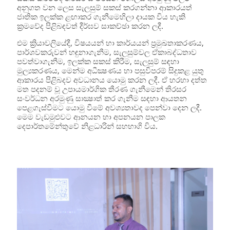
අනුගත වන ලෙස සැලසුම් සකස් කරගන්නා ආකාරයත්
ජාතික ඉලක්ක ළඟාකර ගැනීමෙහිලා දායක විය හැකි
ක්‍රමවේද පිළිබඳවත් දීර්ඝව සාකච්ඡා කරන ලදී.
එම ක්‍රියාවලියේදී, විෂයයන් හා කාර්යයන් ප්‍රමුඛතාකරණය,
පාර්ශවකරුවන් හඳුනාගැනීම, සැලසුම්වල ඒකාබද්ධතාව
පවත්වාගැනීම, ඉලක්ක සකස් කිරීම, සැලසුම් සඳහා
මුල්‍යකරණය, මෙන්ම අධීක්‍ෂණය හා පසුවිපරම් සිදුකළ යුතු
ආකාරය පිළිබදව අවධානය යොමු කරන ලදී. ඒ හරහා දත්ත
මත පදනම් වූ උපායමාර්ගික තීරණ ගැනීමෙන් තිරසර
සංවර්ධන අරමුණු සාක්‍ෂාත් කර ගැනීම සඳහා ආයතන
පෙළගැස්වීමට යොමු වීමේ අවශ්‍යතාවද පෙන්වා දෙන ලදී.
මෙම වැඩමුළුවට ආනයන හා අපනයන පාලක
දෙපාර්තමේන්තුවේ නිළධාරින් සහභාගි විය.