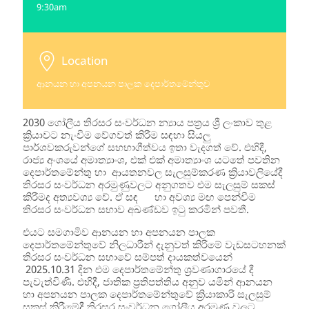
9:30am
Location
ආනයන හා අපනයන පාලක දෙපාර්තමේන්තුව
2030 ගෝලීය තිරසර සංවර්ධන න්‍යාය පත්‍රය ශ්‍රී ලංකාව තුළ
ක්‍රියාවට නැංවීම වේගවත් කිරීම සඳහා සියලු
පාර්ශවකරුවන්ගේ සහභාගීත්වය ඉතා වැදගත් වේ. එහිදී,
රාජ්‍ය අංශයේ අමාත්‍යාංශ, එක් එක් අමාත්‍යාංශ යටතේ පවතින
දෙපාර්තමේන්තු හා ආයතනවල සැලසුම්කරණ ක්‍රියාවලියේදී
තිරසර සංවර්ධන අරමුණුවලට අනුගතව එම සැලසුම් සකස්
කිරීමද අත්‍යවශ්‍ය වේ. ඒ සඳ හා අවශ්‍ය මඟ පෙන්වීම
තිරසර සංවර්ධන සභාව අඛණ්ඩව ඉටු කරමින් පවතී.
එයට සමගාමිව ආනයන හා අපනයන පාලක
දෙපාර්තමේන්තුවේ නිලධාරීන් දැනුවත් කිරිමේ වැඩසටහනක්
තිරසර සංවර්ධන සභාවේ සම්පත් දායකත්වයෙන්
2025.10.31 දින එම දෙපාර්තමේන්තු ශ්‍රවණාගාරයේ දී
පැවැත්විණි. එහිදී, ජාතික ප්‍රතිපත්තිය අනුව යමින් ආනයන
හා අපනයන පාලක දෙපාර්තමේන්තුවේ ක්‍රියාකාරි සැලසුම්
සකස් කිරීමේදී තිරසර සංවර්ධන ගෝලීය අරමුණු වලට