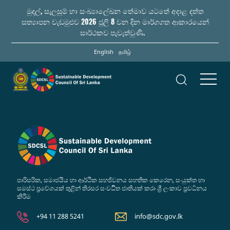
Skip
මුදල්, සැලසුම් හා සංඛ්‍යාලේඛන තේමාව යටතේ අදාළ දත්ත
to
සත්‍යාපන වැඩමුළුව 2026 ජූලි 8 වන දින මාර්ගගත ආකාරයෙන්
main
සාර්ථකව පැවැත්වුණි.
content
English
தமிழ்
පාරිසරික, සමාජයීය හා ආර්ථික සහජිවනය සහතික කෙරෙන, සංයුක්ත හා
සමස්ථ ප්‍රවේශයක් තුළින් තිරසර සංවර්‍ධිත ජාතියක් කරා ශ්‍රී ලංකාව ප්‍රවර්‍ධනය
කිරීම
+94 11 288 5241
info@sdc.gov.lk