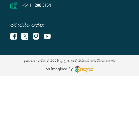
+94 11 288 5164
සමාජයීය වන්න
ප්‍රකාශන හිමිකම 2026 ශ්‍රී ලංකාවේ තිරසාර සංවර්ධන සභාව
As Imagined By