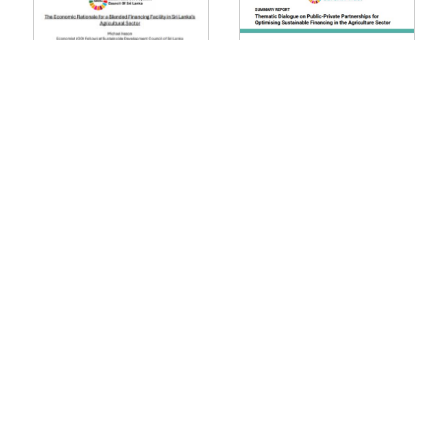
REPORT - The Economic
Summary Report Thematic
Rationale for a Blended
Dialogue on PPPs for
Financing Facility in Sri
Optimizing Sustainable
Lanka’s Agricultural Sector
Financing in the Agriculture
Sector