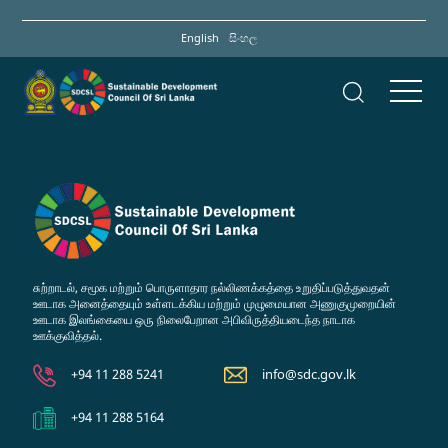
Skip
to
English
සිංහල
main
content
சுற்றாடல், சமூக மற்றும் பொருளாதார நல்லிணக்கத்தை உறுதிப்படுத்துவதன்
ஊடாக அனைத்தையும் உள்ளடக்கிய மற்றும் முழுமையான அணுகுமுறையின்
ஊடாக இலங்கையை ஒரு நிலைபேறான அபிவிருத்தியடைந்த நாடாக
ஊக்குவித்தல்.
+94 11 288 5241
info@sdc.gov.lk
+94 11 288 5164