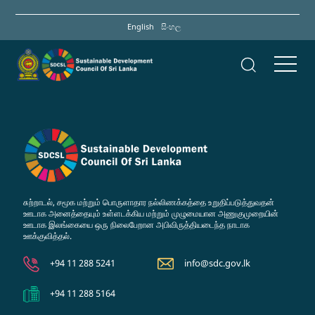
Skip
to
English
සිංහල
main
content
சுற்றாடல், சமூக மற்றும் பொருளாதார நல்லிணக்கத்தை உறுதிப்படுத்துவதன்
ஊடாக அனைத்தையும் உள்ளடக்கிய மற்றும் முழுமையான அணுகுமுறையின்
ஊடாக இலங்கையை ஒரு நிலைபேறான அபிவிருத்தியடைந்த நாடாக
ஊக்குவித்தல்.
+94 11 288 5241
info@sdc.gov.lk
+94 11 288 5164